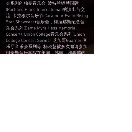
会系列的独奏音乐会, 波特兰钢琴国际
(Portland Piano International)的演出与交
流, 卡拉穆尔音乐节(Caramoor Evnin Rising
Star Showcase)音乐会，梅拉赫斯纪念音
乐会系列(Dame Myra Hess Memorial
Concert), Union College音乐会系列(Union
College Concert Series), 芝加哥Guarneri音
乐厅音乐会系列等; 杨晓慧被多次邀请参加
柯蒂斯音乐学院在美国，韩国，和希腊的
巡演，以及拉维尼亚－斯迪恩音乐节
(Ravini's Steans Music Institute)的美国巡
演。因与拉维尼亚音乐节的多次合作以及
对室内乐的热衷，她与波士顿交响乐团副
首席Oliver Aldort和圣保罗室内乐乐团
Eunice Kim组建了斯迪恩钢琴三重奏
(Steans Piano Trio)；此外，她与长期合作
的青年大提琴家Oliver Herbert于今年六月
发行了他们的第一张钢琴大提琴专辑。
杨晓慧出生于中国辽宁，2008起赴美深
造，并于2013年毕业于柯蒂斯音乐学院