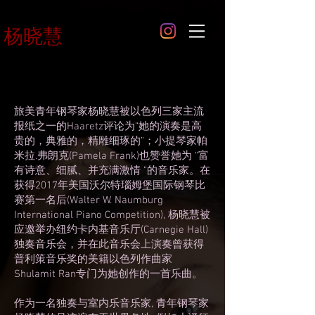
杨晓慧
旅美青年钢琴家杨晓慧被以色列三家主流
报纸之一的Haaretz评论为“她的演奏是高
贵的，典雅的，精雕细琢的”；小提琴家帕
米拉.弗朗克(Pamela Frank)也赞誉她为 “富
有诗意、细腻、并充满激情 ”的音乐家。在
获得2017年美国沃尔特瑙姆堡国际钢琴比
赛第一名后(Walter W. Naumburg
International Piano Competition), 杨晓慧被
应邀举办纽约卡内基音乐厅(Carnegie Hall)
独奏音乐会，并在此音乐会上演奏曾获得
普利策音乐奖的美籍以色列作曲家
Shulamit Ran专门为她创作的一首乐曲。
作为一名独奏与室内乐音乐家, 青年钢琴家