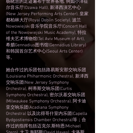
杨晓慧的足迹遍布于世界各地, 例如小泽征
尔音乐厅(Ozawa Hall), 新泽西演艺中心
(New Jersey Performing Arts Center), 皇家
都柏林大厅(Royal Dublin Society), 波兰
Nowowiejski音乐学院音乐厅(Concert Hall
of the Nowowiejski Music Academy), 特拉
维夫艺术博物馆(Tel Aviv Museum of Art),
希腊Gennadius图书馆(Gennadius Library)
和韩国首尔艺术中心(Seoul Arts Center)
等。
她合作过的乐团包括路易斯安那交响乐团
(Louisiana Phiharmonic Orchestra), 新泽西
交响乐团(New Jersey Symphony
Orchestra), 柯蒂斯交响乐团(Curtis
Symphony Orchestra), 密尔沃基交响乐团
(Milwaukee Symphony Orchestra), 阿卡迪
亚交响乐团(Acadiana Symphony
Orchestra) 以及比得哥什室内乐团(Capella
Bydgostiensis Chamber Orchestra)等；合
作过的指挥包括迈克尔.斯特恩(Michael
Stern), 大卫.海耶斯(David Hayes), 卡洛斯.